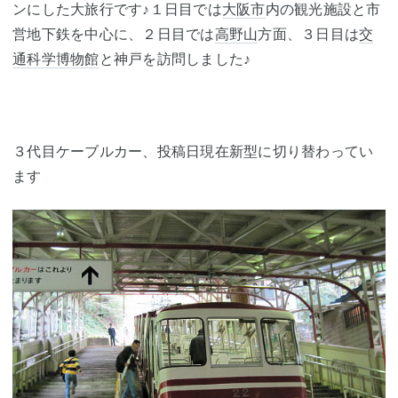
ンにした大旅行です♪１日目では
大阪市
内の観光施設と市
営地下鉄を中心に、２日目では
高野山
方面、３日目は
交
通科学博物館
と神戸を訪問しました♪
３代目ケーブルカー、投稿日現在新型に切り替わってい
ます