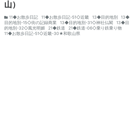
山）
11◆お散歩日記
11◆お散歩日記-51◇近畿
13◆目的地別
13◆
目的地別-15◇街の記録商業
13◆目的地別-31◇神社仏閣
13◆目
的地別-32◇風光明媚
21◆鉄道
21◆鉄道-06◇乗り鉄乗り物
11◆お散歩日記-51◇近畿-30★和歌山県