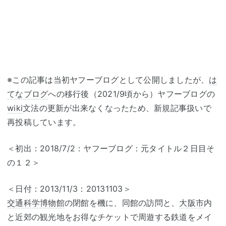
※この記事は当初ヤフーブログとして公開しましたが、
は
てなブログ
への移行後（2021/9頃から）ヤフーブログの
wiki
文法の更新が出来なくなったため、新規記事扱いで
再投稿しています。
＜初出：2018/7/2：ヤフーブログ：元タイトル２日目そ
の１２＞
＜日付：2013/11/3：20131103＞
交通科学博物館
の閉館を機に、同館の訪問と、
大阪市
内
と近郊の観光地をお得なチケットで周遊する鉄道をメイ