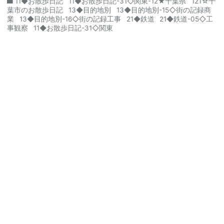
11◆お散歩日記
11◆お散歩日記-31◇関東-12★千葉県
121☆千
葉市のお散歩日記
13◆目的地別
13◆目的地別-15◇街の記録商
業
13◆目的地別-16◇街の記録工事
21◆鉄道
21◆鉄道-05◇工
事観察
11◆お散歩日記-31◇関東