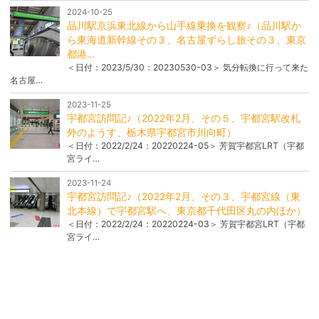
2024-10-25
品川駅京浜東北線から山手線乗換を観察♪（品川駅か
ら東海道新幹線その３、名古屋ずらし旅その３、東京
都港…
＜日付：2023/5/30：20230530-03＞ 気分転換に行って来た
名古屋…
2023-11-25
宇都宮訪問記♪（2022年2月、その５、宇都宮駅改札
外のようす、栃木県宇都宮市川向町）
＜日付：2022/2/24：20220224-05＞ 芳賀宇都宮LRT（宇都
宮ライ…
2023-11-24
宇都宮訪問記♪（2022年2月、その３、宇都宮線（東
北本線）で宇都宮駅へ、東京都千代田区丸の内ほか）
＜日付：2022/2/24：20220224-03＞ 芳賀宇都宮LRT（宇都
宮ライ…