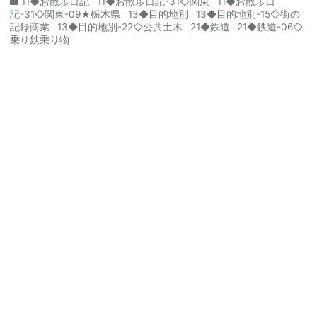
11◆お散歩日記
11◆お散歩日記-31◇関東
11◆お散歩日
記-31◇関東-09★栃木県
13◆目的地別
13◆目的地別-15◇街の
記録商業
13◆目的地別-22◇公共土木
21◆鉄道
21◆鉄道-06◇
乗り鉄乗り物