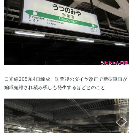
日光線
205系
4両編成、訪問後の
ダイヤ改正
で新型車両が
編成短縮され積み残しも発生するほどとのこと