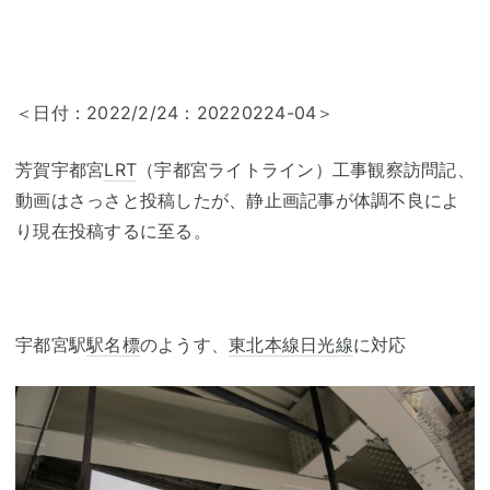
＜日付：2022/2/24：20220224-04＞
芳賀宇都宮
LRT
（宇都宮ライトライン）工事観察訪問記、
動画はさっさと投稿したが、静止画記事が体調不良によ
り現在投稿するに至る。
宇都宮駅
駅名標
のようす、
東北本線
日光線
に対応